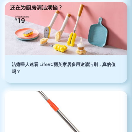
洁癖星人速看 LifeVC丽芙家居多用途清洁刷，真的值
吗？