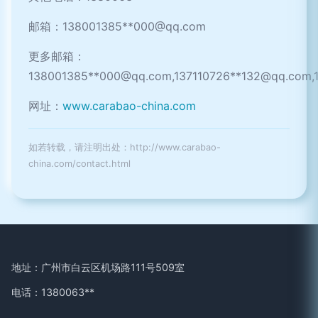
邮箱：138001385**
000@qq.com
更多邮箱：
138001385**
000@qq.com
,137110726**
132@qq.com
,
网址：
www.carabao-china.com
如若转载，请注明出处：http://www.carabao-
china.com/contact.html
地址：广州市白云区机场路111号509室
电话：1380063**