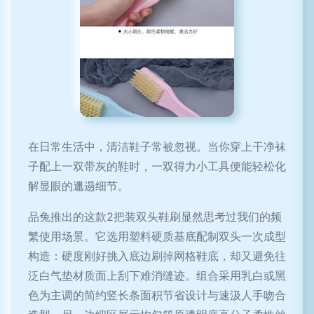
在日常生活中，清洁鞋子常被忽视。当你穿上干净袜
子配上一双带灰的鞋时，一双得力小工具便能轻松化
解显眼的邋遢细节。
品兔推出的这款2把装双头鞋刷显然思考过我们的频
繁使用场景。它选用塑料硬质基底配制双头一次成型
构造：硬度刚好挑入底边刷掉网格鞋底，却又避免往
泛白气垫材质面上刮下难消缝迹。组合采用乳白或黑
色为主调的简约竖长条面积节省设计与速汲人手吻合