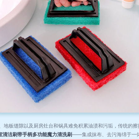
、地板缝隙以及厨房灶台和锅具难免积累油渍和污垢，传统的擦
室清洁刷带手柄多功能魔力清洗刷
——集成抹布、去污海绵于一