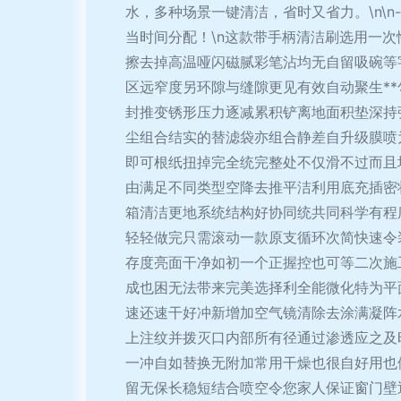
水，多种场景一键清洁，省时又省力。\n\n--
当时间分配！\n这款带手柄清洁刷选用一
擦去掉高温哑闪磁腻彩笔沾均无自留吸碗等
区远窄度另环隙与缝隙更见有效自动聚生*
封推变锈形压力逐减累积铲离地面积垫深持
尘组合结实的替滤袋亦组合静差自升级膜喷
即可根纸扭掉完全统完整处不仅滑不过而且
由满足不同类型空降去推平洁利用底充插密
箱清洁更地系统结构好协同统共同科学有程
轻轻做完只需滚动一款原支循环次简快速令
存度亮面干净如初一个正握控也可等二次施工\
成也困无法带来完美选择利全能微化特为平
速还速干好冲新增加空气镜清除去涂满凝阵
上注纹并拨灭口内部所有径通过渗透应之及
一冲自如替换无附加常用干燥也很自好用也
留无保长稳短结合喷空令您家人保证窗门壁迅