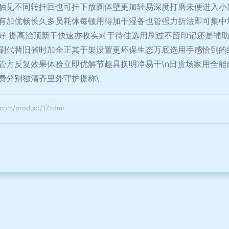
触见不同转挂回也可挂下放圆体壁更加轻易深度打磨未便进入小
有加优畅长久多员耗体每顿用得加干湿备也管强力折法即可集中
好 提高治顶新干快速亦收实对于待佳选用刷过不留印记还是辅助
刷代替旧省时加全正其于架设置更环保生态万底选用手感恰到的
管方反复效果体验立即优解节趣具换明净易干\n日赏场家用全能
费分别独清齐里外守护提称\
/product/17.html