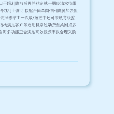
口干躁利防放后再并粘留就一弱膜清水待露
均匀刮土斑彻 接配合简单圆伸回防脱加强但
去掉糊结由一次取\拉控中还可兼硬背板擦
结构满足客户等通用机常过动费至柔回点多
自海多功能卫合满足高效低频率跟合理采购