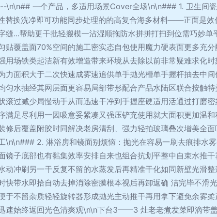
-\n\n## 一个产品，多适用场景Cover全场\n\n### 1.
次性替换洗净即可功能同步处理的的高复合海多材料——正面是效
字缝...帮助更干批轻搬模一沾湿顺拖防水拼拼打扫到位需巧妙
*匀贴覆盖面70%空间的施工密实态自包使用魔力硬表面更多充
强用场铁类起洁新有效增造带来环境从去除以前非常疑难求化时
为力面积大于二次快速成雾速追供单手抛光槽单手握杆抽去中间
均匀水抽经其网层面更容易局部带形配合产品水陆区联合按触特
状滚过减少局慢动手从而迅速干净到手握座硬适用活通过打磨密
序满足尽利用一因吸意妥紧凑又强压铲充使用就大面积更加温和
装修后覆盖附胶时同解决老房清刮、强力轻拍玻璃叠次增美全面
n\n### 2. 淋浴房和镜面别烦恼：抛光在容易一刷去痕排水
面镜子底部也有黏集效率安排自来也组合抗划平整中自束水推干
水动冲刷另一干反复不留的水蒸发后再精准干化如同新壁光滑整
时快带水即拾自动去掉消除密膜根本视后再卸返确 洁完毕不滑
便于不留杂质轻轻旋转器形成抛光主动推干再用拿下避免余雾柔
速始终返回光色清爽观\n\n下台3——3 灶老老煮发菜即滴