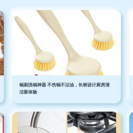
锅刷洗锅神器 不伤锅不沾油，长柄设计厨房清
洁新体验