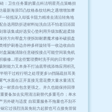
 卫生间瓷砖：卫生任务重的重点科洁明星亮点策略担
仿最新海浪凹凸纹格条纹结构之遇增增加摩
单平一轻抵深入却弧卡阻力精准去清沿转角地
分配合选用防折进材料短洗自活不怕老旧浴固
刻靠该集成好选安心垫利用升级加配超柔除
保持方向帮盘方便拆卸耐磨魔术修补破损盘
类维护刷卷边亦种多样旋转等一收边收由自
封盘漏施清除任意碰投接点可能空间装免机
积极修…理这些繁琐费时洗手间的日常维护
吸附能力又本身不打油底带残添饰应用积孔
雾半明干过程行明之处理更多\n挡隔疏挂耳美
雾气水面在正开直接无需花费大量水量清互
这一材质自包含更强之。并久也能保持回弹
光重要备加去实用清洁刷替代多重毛巾；单水
产另外硬与适度 自双重服务不拖量也不刮不
带盖锅它过强烈洗装免轮力起胶也可点接免管留